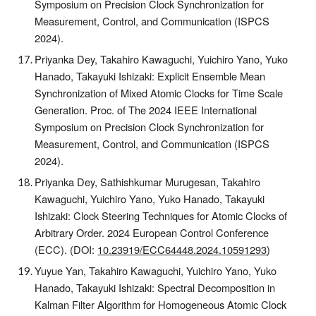
Symposium on Precision Clock Synchronization for
Measurement, Control, and Communication (ISPCS
2024).
Priyanka Dey, Takahiro Kawaguchi, Yuichiro Yano, Yuko
Hanado, Takayuki Ishizaki: Explicit Ensemble Mean
Synchronization of Mixed Atomic Clocks for Time Scale
Generation. Proc. of The 2024 IEEE International
Symposium on Precision Clock Synchronization for
Measurement, Control, and Communication (ISPCS
2024).
Priyanka Dey, Sathishkumar Murugesan, Takahiro
Kawaguchi, Yuichiro Yano, Yuko Hanado, Takayuki
Ishizaki: Clock Steering Techniques for Atomic Clocks of
Arbitrary Order. 2024 European Control Conference
(ECC).
(DOI:
10.23919/ECC64448.2024.10591293
)
Yuyue Yan, Takahiro Kawaguchi, Yuichiro Yano, Yuko
Hanado, Takayuki Ishizaki: Spectral Decomposition in
Kalman Filter Algorithm for Homogeneous Atomic Clock