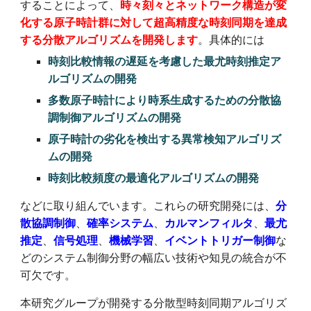
することによって、
時々刻々とネットワーク構造が変
化する原子時計群に対して超高精度な時刻同期を達成
する分散アルゴリズムを開発します
。具体的には
時刻比較情報の遅延を考慮した最尤時刻推定ア
ルゴリズムの開発
多数原子時計により時系生成するための分散協
調制御アルゴリズムの開発
原子時計の劣化を検出する異常検知アルゴリズ
ムの開発
時刻比較頻度の最適化アルゴリズムの開発
などに取り組んでいます。これらの研究開発には、
分
散協調制御
、
確率システム
、
カルマンフィルタ
、
最尤
推定
、
信号処理
、
機械学習
、
イベントトリガー制御
な
どのシステム制御分野の幅広い技術や知見の統合が不
可欠です。
本研究グループが開発する分散型時刻同期アルゴリズ