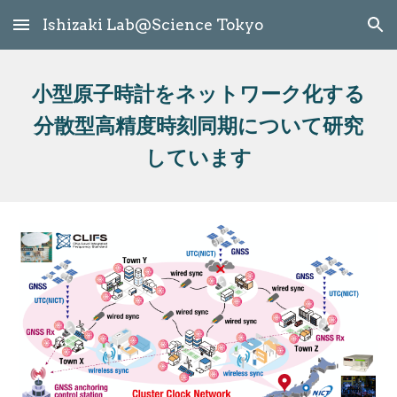
Ishizaki Lab@Science Tokyo
Skip to main content
Skip to navigation
小型
原子時計をネットワーク化
する
分散型高精度時刻同期
について
研究
しています