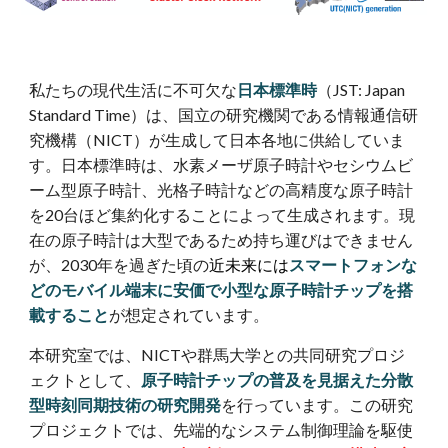
私たちの現代生活に不可欠な
日本標準時
（JST: Japan
Standard Time）は、国立の研究機関である情報通信研
究機構（NICT）が生成して日本各地に供給していま
す。日本標準時は、水素メーザ原子時計やセシウムビ
ーム型原子時計、光格子時計などの高精度な原子時計
を20台ほど集約化することによって生成されます。現
在の原子時計は大型であるため持ち運びはできません
が、2030年を過ぎた頃の
近未来には
スマートフォンな
どのモバイル端末に安価で小型な原子時計チップを搭
載すること
が想定されています。
本研究室では、NICTや群馬大学との共同研究プロジ
ェクトとして、
原子時計チップの普及を見据えた分散
型時刻同期技術の研究開発
を行っています。この研究
プロジェクトでは、先端的なシステム制御理論を駆使