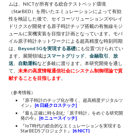
ムは、NICTが所有する総合テストベッド環境
（StarBED）を用いたエミュレーションによって有効
性を検証した後で、セイコーソリューションズやレイ
ドリクスが開発する原子時計チップ搭載の有無線モジ
ュールに実機実装を目指す計画となっています。モバ
イル原子時計ネットワークによる超高精度な時刻同期
は、
Beyond 5Gを実現する基礎
にも位置づけられてい
ます。展開領域は
スマートグリッド
、
金融取引
、
放
送
、
自動運転
など多岐に渡ります。本研究開発を通し
て、
未来の高度情報通信社会にシステム制御理論で貢
献することを目指します
。
（参考情報）
『原子時計のチップ化が導く、超高精度デジタルツ
イン』
[⎋ 日経クロステック]
『最も正確に時を刻む「原子時計」をめぐる研究開
発の今』
[⎋ ニュースイッチ]
『IoT時代の総合的なエミュレーションを実現する
StarBED5プロジェクト』
[⎋ NICT]