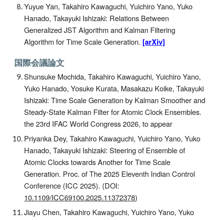
Yuyue Yan, Takahiro Kawaguchi, Yuichiro Yano, Yuko
Hanado, Takayuki Ishizaki: Relations Between
Generalized JST Algorithm and Kalman Filtering
Algorithm for Time Scale Generation.
[arXiv]
国際会議論文
Shunsuke Mochida, Takahiro Kawaguchi, Yuichiro Yano,
Yuko Hanado, Yosuke Kurata, Masakazu Koike, Takayuki
Ishizaki: Time Scale Generation by Kalman Smoother and
Steady-State Kalman Filter for Atomic Clock Ensembles.
the 23rd IFAC World Congress 2026, to appear
Priyanka Dey, Takahiro Kawaguchi, Yuichiro Yano, Yuko
Hanado, Takayuki Ishizaki: Steering of Ensemble of
Atomic Clocks towards Another for Time Scale
Generation. Proc. of The 2025 Eleventh Indian Control
Conference (ICC 2025). (DOI:
10.1109/ICC69100.2025.11372378
)
Jiayu Chen, Takahiro Kawaguchi, Yuichiro Yano, Yuko