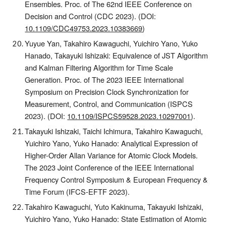
Ensembles.
Proc. of The
62nd IEEE Conference on
Decision and Control (CDC 2023).
(DOI:
10.1109/CDC49753.2023.10383669
)
Yuyue Yan, Takahiro Kawaguchi, Yuichiro Yano, Yuko
Hanado, Takayuki Ishizaki: Equivalence of JST Algorithm
and Kalman Filtering Algorithm for Time Scale
Generation.
Proc. of T
he 2023 IEEE International
Symposium on Precision Clock Synchronization for
Measurement, Control, and Communication (ISPCS
2023).
(DOI:
10.1109/ISPCS59528.2023.10297001
).
Takayuki Ishizaki, Taichi Ichimura, Takahiro Kawaguchi,
Yuichiro Yano, Yuko Hanado: Analytical Expression of
Higher-Order Allan Variance for Atomic Clock Models.
The 2023 Joint Conference of the IEEE International
Frequency Control Symposium & European Frequency &
Time Forum (IFCS-EFTF 2023).
Takahiro Kawaguchi, Yuto Kakinuma, Takayuki Ishizaki,
Yuichiro Yano, Yuko Hanado: State Estimation of Atomic