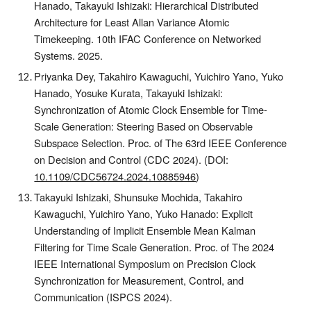
Hanado, Takayuki Ishizaki: Hierarchical Distributed
Architecture for Least Allan Variance Atomic
Timekeeping. 10th IFAC Conference on Networked
Systems. 2025.
Priyanka Dey, Takahiro Kawaguchi, Yuichiro Yano, Yuko
Hanado, Yosuke Kurata, Takayuki Ishizaki:
Synchronization of Atomic Clock Ensemble for Time-
Scale Generation: Steering Based on Observable
Subspace Selection.
Proc. of The
63rd IEEE Conference
on Decision and Control (CDC 2024).
(DOI:
10.1109/CDC56724.2024.10885946
)
Takayuki Ishizaki, Shunsuke Mochida, Takahiro
Kawaguchi, Yuichiro Yano, Yuko Hanado: Explicit
Understanding of Implicit Ensemble Mean Kalman
Filtering for Time Scale Generation. Proc. of The 2024
IEEE International Symposium on Precision Clock
Synchronization for Measurement, Control, and
Communication (ISPCS 2024).