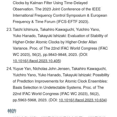
Clocks by Kalman Filter Using Time-Delayed
Observation. The 2023 Joint Conference of the IEEE
International Frequency Control Symposium & European
Frequency & Time Forum (IFCS-EFTF 2023).
Taichi Ichimura, Takahiro Kawaguchi, Yuichiro Yano,
Yuko Hanado, Takayuki Ishizaki: Evaluation of Stability of
Higher-Order Atomic Clocks by Higher-Order Allan
Variance
. Proc. of The 2
2nd
IFAC World Congress (IFAC
WC 20
23
)
, 56(2), pp.9843-9848, 2023. (DOI:
10.1016/j.ifacol.2023.10.405
)
Yuyue Yan, Nicholas John Jensen, Takahiro Kawaguchi,
Yuichiro Yano, Yuko Hanado, Takayuki Ishizaki: Possibility
of Prediction Improvements for Atomic Clock Ensembles:
Basis Selection in Undetectable Systems
. Proc. of The
2
2nd
IFAC World Congress (IFAC WC 20
23
)
, 56(2),
pp.5963-5968, 2023. (DOI:
10.1016/j.ifacol.2023.10.634
)
特許