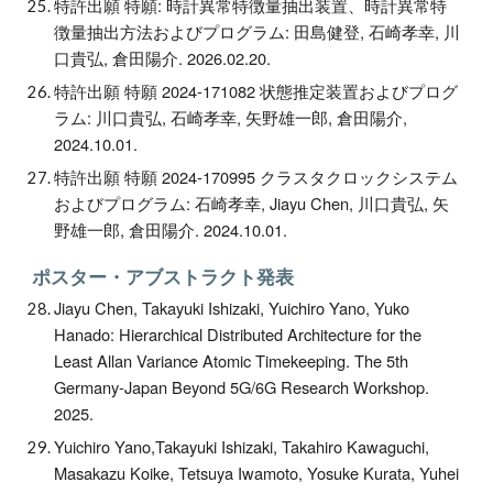
特許出願 特願: 時計異常特徴量抽出装置、時計異常特
徴量抽出方法およびプログラム: 田島健登, 石崎孝幸, 川
口貴弘, 倉田陽介. 202
6
.02.20.
特許出願 特願 2024-171082 状態推定装置およびプログ
ラム: 川口貴弘, 石崎孝幸, 矢野雄一郎, 倉田陽介,
2024.10.01.
特許出願 特願 2024-170995 クラスタクロックシステム
およびプログラム: 石崎孝幸, Jiayu Chen, 川口貴弘, 矢
野雄一郎, 倉田陽介. 2024.10.01.
ポスター・アブストラクト発表
Jiayu Chen, Takayuki Ishizaki, Yuichiro Yano, Yuko
Hanado: Hierarchical Distributed Architecture for the
Least Allan Variance Atomic Timekeeping. The 5th
Germany-Japan Beyond 5G/6G Research Workshop.
2025.
Yuichiro Yano,Takayuki Ishizaki, Takahiro Kawaguchi,
Masakazu Koike, Tetsuya Iwamoto, Yosuke Kurata, Yuhei