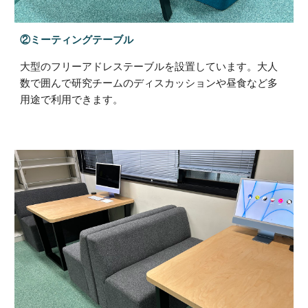
②ミーティングテーブル
大型のフリーアドレステーブル
を設置しています。大人
数
で囲んで研究チームのディスカッションや昼食
など
多
用途で
利用
できます
。