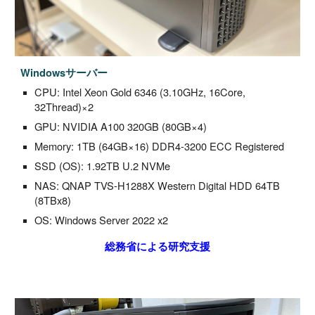
Windows
サーバー
CPU:
Intel Xeon Gold 6346
(3.10GHz, 16Core,
32Thread)
×2
GPU: NVIDIA A100
320
GB (
80
GB×
4
)
Memory:
1TB
(64GB×
16
) DDR4-3200 ECC Registered
SSD (OS): 1.92TB
U.2 NVMe
NAS: QNAP TVS-H1288X Western Digital HDD 64TB
(8TBx8)
OS:
Windows Server 2022 x2
総務省による
研究支援