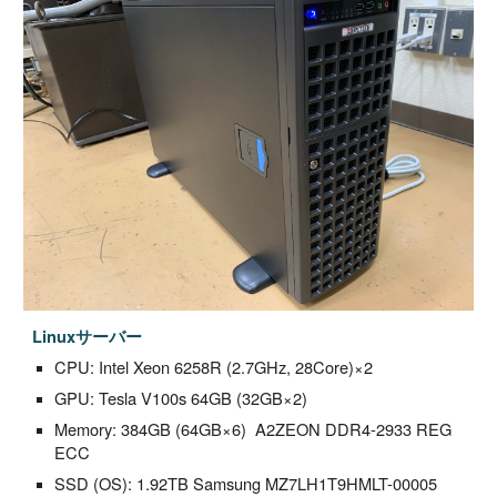
Linuxサーバー
CPU: Intel Xeon 6258R (2.7GHz, 28Core)×2
GPU: Tesla V100s 64GB (32GB×2)
Memory: 384GB (64GB×6) A2ZEON DDR4-2933 REG
ECC
SSD (OS): 1.92TB Samsung MZ7LH1T9HMLT-00005