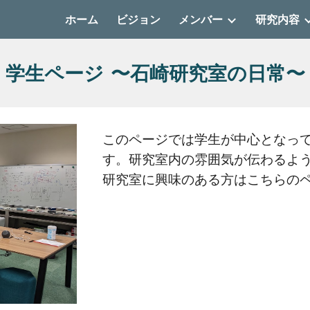
ホーム
ビジョン
メンバー
研究内容
ip to main content
Skip to navigat
学生ページ 〜
石崎研究室の日常
〜
このページでは学生が中心となっ
す。研究室内の雰囲気が伝わるよ
研究室に興味のある方はこちらの