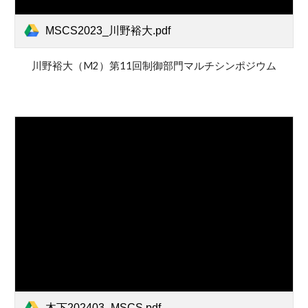
MSCS2023_川野裕大.pdf
川野裕大
（
M
2）第1
1
回制御部門マルチシンポジウム
木下202403_MSCS.pdf