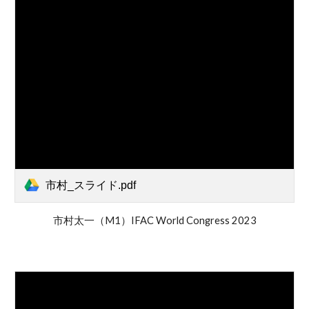
市村_スライド.pdf
市村太一（M1）IFAC World Congress 2023