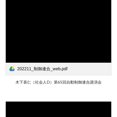
202211_制御連合_web.pdf
木下喜仁（社会人D）第6
5
回
自動制御連合講演会