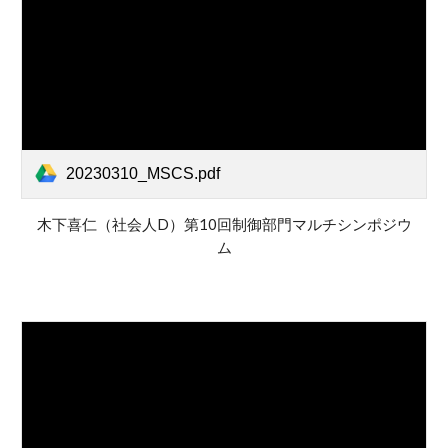
20230310_MSCS.pdf
木下喜仁（社会人D）第
10
回制御部門マルチシンポジウ
ム