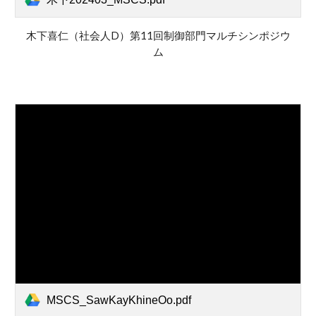
木下喜仁
（
社会人D
）第11回制御部門マルチシンポジウ
ム
MSCS_SawKayKhineOo.pdf