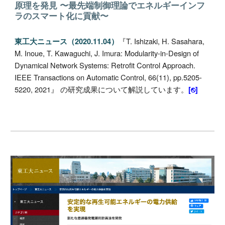
原理を発見 〜最先端制御理論でエネルギーインフ
ラのスマート化に貢献〜
『
T
.
Ishizaki,
H. Sasahara
,
東工大ニュース（2020.11.04）
M. Inoue, T. K
awaguchi,
J
.
Imura:
Modularity-in-Design of
Dynamical Network Systems: Retrofit Control Approach
.
IEEE Transactions on
Automatic Control
,
66(11), pp.5205-
5220, 2021
』
の研究成果に
ついて解説しています。
[⎋]