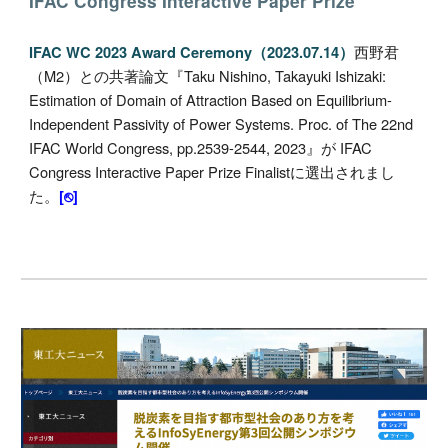
IFAC Congress Interactive Paper Prize
西野君
IFAC WC 2023 Award Ceremony（2023.07.14）
（M2）との共著論文
『Taku Nishino, Takayuki Ishizaki:
Estimation of Domain of Attraction Based on Equilibrium-
Independent Passivity of Power Systems. Proc. of The 22nd
IFAC World Congress, pp.2539-2544, 2023』が IFAC
Congress Interactive Paper Prize Finalistに選出されまし
た。
[⎋]