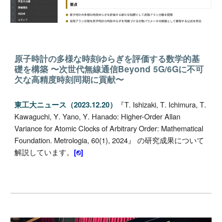
原子時計の多様な時刻ゆらぎを評価する数学的基
礎を構築 〜次世代無線通信Beyond 5G/6Gに不可
欠な高精度時刻同期に貢献〜
『
T
.
Ishizaki, T
.
Ichimura, T
.
東工大ニュース（202
3
.1
2
.
20
）
Kawaguchi, Y
.
Yano, Y
.
Hanado
:
Higher-Order Allan
Variance for Atomic Clocks of Arbitrary Order: Mathematical
Foundation. Metrologia, 60(1), 2024
』
の研究成果に
ついて
解説しています。
[⎋]