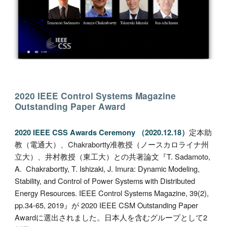
2020 IEEE Control Systems Magazine
Outstanding Paper Award
定本助
2020 IEEE CSS Awards Ceremony （2020.12.18）
教（電通大）、Chakrabortty准教授（ノースカロライナ州
立大）、井村教授（東工大）との共著論文
『T. Sadamoto,
A. Chakrabortty, T. Ishizaki, J. Imura: Dynamic Modeling,
Stability, and Control of Power Systems with Distributed
Energy Resources. IEEE Control Systems Magazine, 39(2),
pp.34-65, 2019』が 2020 IEEE CSM Outstanding Paper
Awardに選出されました。日本人を含むグループとして2