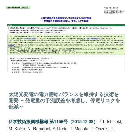
太陽光発電の電力需給バランスを維持する技術を
開発 ～発電量の予測誤差を考慮し、停電リスクを
低減～
『
T
.
Ishizaki,
科学技術振興機構報 第1156号（2015.12.08）
M
.
Koike, N
.
Ramdani, Y
.
Ueda, T
.
Masuta, T
.
Oozeki, T
.