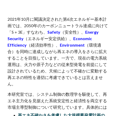
2021年10月に閣議決定された第6次エネルギー基本計
画では、2050年のカーボンニュートラル達成に向けて
「S＋3E」すなわち、
Safety
（
安全性）、
Energy
Security
（
エネルギー安定供給）、
Economic
Efficiency
（
経済効率性）、
Environment
（
環境適
合）を同時に達成しながら再エネの導入をさらに拡大
することを目指しています。一方で、現在の電力系統
運用は、火力や原子力などの従来型発電を前提にして
設計されているため、天候によって不確かに変動する
再エネの特性を適切に考慮できているとは言えませ
ん。
本研究室では、システム制御の数理学を駆使して、再
エネ主力化を見据えた系統安定性と経済性を両立する
市場主導型制御について研究しています。
具体的には
再エネ不確かさを考慮した大規模蓄発電計画の