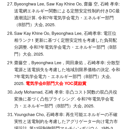
Byeonghwa Lee, Saw Kay Khine Oo, 齋藤 空, 石崎 孝幸:
送電網エネルギー関数による定態安定性制約付きDC最
適潮流計算. 令和7年電気学会電力・エネルギー部門
（B部門）大会, 2025.
Saw Kay Khine Oo, Byeonghwa Lee, 石崎孝幸: 電圧位
相ランク1 更新に基づく定態安定性を考慮した負荷配
分調整. 令和7年電気学会電力・エネルギー部門（B部
門）大会, 2025.
齋藤空，Byeonghwa Lee，岡田康佑，石崎孝幸: 分散型
電源と送電損失を考慮した地域別限界価格の決定. 令和
7年電気学会電力・エネルギー部門（B部門）大会,
2025.
電気学会B部門大会 YOC奨励賞
Judy Mohamad, 石崎 孝幸: 非凸コスト関数の双凸共役
変換に基づく凸包プライシング. 令和7年電気学会電
力・エネルギー部門（B部門）大会, 2025.
Youngchae Cho
,
石崎孝幸: 再生可能エネルギーの不確
実性と送電制約を考慮したアグリゲーター向け電力市
場設計. 第12回制御部門マルチシンポジウム, 1M5-3,