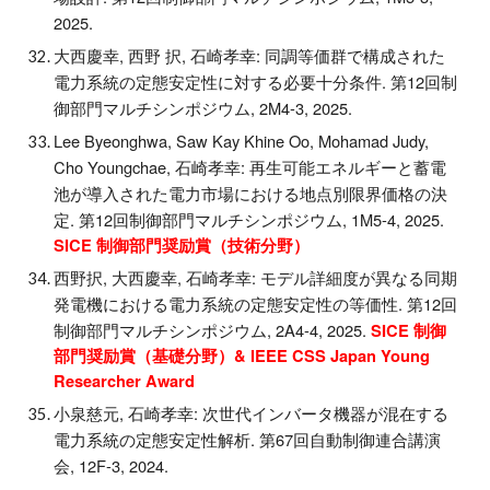
2025.
大西慶幸, 西野 択, 石崎孝幸: 同調等価群で構成された
電力系統の定態安定性に対する必要十分条件. 第12回制
御部門マルチシンポジウム, 2M4-3, 2025.
Lee Byeonghwa, Saw Kay Khine Oo, Mohamad Judy,
Cho Youngchae, 石崎孝幸: 再生可能エネルギーと蓄電
池が導入された電力市場における地点別限界価格の決
定. 第12回制御部門マルチシンポジウム, 1M5-4, 2025.
SICE 制御部門奨励賞（技術分野）
西野択, 大西慶幸, 石崎孝幸: モデル詳細度が異なる同期
発電機における電力系統の定態安定性の等価性. 第12回
制御部門マルチシンポジウム, 2A4-4, 2025.
SICE 制御
部門奨励賞（基礎分野）
&
IEEE CSS Japan Young
Researcher Award
小泉慈元, 石崎孝幸: 次世代インバータ機器が混在する
電力系統の定態安定性解析. 第67回自動制御連合講演
会, 12F-3, 2024.