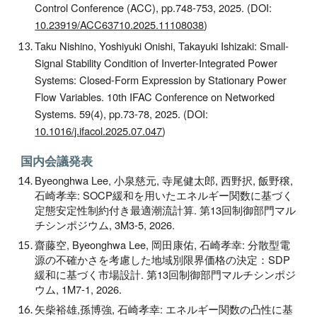
Control Conference (ACC), pp.748-753, 2025. (DOI:
10.23919/ACC63710.2025.11108038
)
Taku Nishino, Yoshiyuki Onishi, Takayuki Ishizaki: Small-
Signal Stability Condition of Inverter-Integrated Power
Systems: Closed-Form Expression by Stationary Power
Flow Variables. 10th IFAC Conference on Networked
Systems. 59(4), pp.73-78, 2025. (DOI:
10.1016/j.ifacol.2025.07.047
)
国内会議発表
Byeonghwa Lee, 小泉慈元, 寺尾健太郎, 西野択, 飯野穣,
石崎孝幸: SOCP緩和を用いたエネルギー関数に基づく
定態安定性制約付き最適潮流計算. 第13回制御部門マル
チシンポジウム, 3M3-5, 2026.
齋藤空, Byeonghwa Lee, 岡田康佑, 石崎孝幸: 分散型電
源の不確かさを考慮した地域別限界価格の決定：SDP
緩和に基づく市場設計. 第13回制御部門マルチシンポジ
ウム, 1M7-1, 2026.
矢柴裕雄,孫博強, 石崎孝幸: エネルギー関数の凸性に基