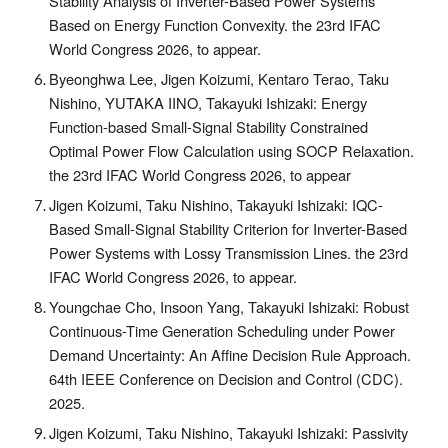
Stability Analysis of Inverter-Based Power Systems
Based on Energy Function Convexity. the 23rd IFAC
World Congress 2026, to appear.
Byeonghwa Lee, Jigen Koizumi, Kentaro Terao, Taku
Nishino, YUTAKA IINO, Takayuki Ishizaki: Energy
Function-based Small-Signal Stability Constrained
Optimal Power Flow Calculation using SOCP Relaxation.
the 23rd IFAC World Congress 2026, to appear
Jigen Koizumi, Taku Nishino, Takayuki Ishizaki: IQC-
Based Small-Signal Stability Criterion for Inverter-Based
Power Systems with Lossy Transmission Lines. the 23rd
IFAC World Congress 2026, to appear.
Youngchae Cho, Insoon Yang, Takayuki Ishizaki: Robust
Continuous-Time Generation Scheduling under Power
Demand Uncertainty: An Affine Decision Rule Approach.
64th IEEE Conference on Decision and Control (CDC).
2025.
Jigen Koizumi, Taku Nishino, Takayuki Ishizaki: Passivity