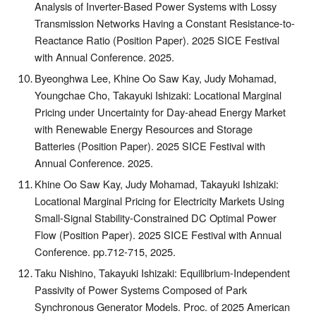
Analysis of Inverter-Based Power Systems with Lossy
Transmission Networks Having a Constant Resistance-to-
Reactance Ratio (Position Paper). 2025 SICE Festival
with Annual Conference. 2025.
Byeonghwa Lee, Khine Oo Saw Kay, Judy Mohamad,
Youngchae Cho, Takayuki Ishizaki: Locational Marginal
Pricing under Uncertainty for Day-ahead Energy Market
with Renewable Energy Resources and Storage
Batteries (Position Paper). 2025 SICE Festival with
Annual Conference. 2025.
Khine Oo Saw Kay, Judy Mohamad, Takayuki Ishizaki:
Locational Marginal Pricing for Electricity Markets Using
Small-Signal Stability-Constrained DC Optimal Power
Flow (Position Paper). 2025 SICE Festival with Annual
Conference. pp.712-715, 2025.
Taku Nishino, Takayuki Ishizaki: Equilibrium-Independent
Passivity of Power Systems Composed of Park
Synchronous Generator Models. Proc. of 2025 American