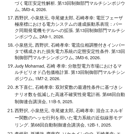
づく電圧安定性解析. 第13回制御部門マルチシンポジウ
ム, 3M3-4, 2026.
西野択, 小泉慈元, 寺尾健太郎, 石崎孝幸: 電圧フェーザ
極座標における電力システムの連成振動系表現：パー
ク同期発電機モデルへの拡張. 第13回制御部門マルチシ
ンポジウム, 2A9-1, 2026.
小泉慈元, 西野択, 石崎孝幸: 電流位相調整付きインバー
タで構成された損失電力系統の定態安定性条件. 第13回
制御部門マルチシンポジウム, 3M3-6, 2026.
Judy Mohamad, 石崎 孝幸: 分散型電力市場におけるマ
ルチピリオド凸包価格計算. 第13回制御部門マルチシン
ポジウム, 1M7-2, 2026.
木下喜仁, 石崎孝幸: 双対変数の最適性条件に基づきシ
ナリオ数を低減した高速不確実性発電計画. 第68回自動
制御連合講演会, 11B-5, 2025.
西野択, 小泉慈元, 寺尾健太郎, 石崎孝幸: 混合エネルギ
ー関数のヘッセ行列を用いた電力系統の近似線形モデ
リング. 第68回自動制御連合講演会, 12B-1, 2025.
李炳和, 孫博強, 齋藤空, ソケカインウウ, 石崎孝幸: エ