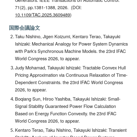
71(2), pp.1381-1388, 2026. (DOI:
10.1109/TAC.2025.3609489
)
国際会議論文
Taku Nishino, Jigen Koizumi, Kentaro Terao, Takayuki
Ishizaki: Mechanical Analogy for Power System Dynamics
with Park's Synchronous Machine Models. the 23rd IFAC
World Congress 2026, to appear.
Judy Mohamad, Takayuki Ishizaki: Tractable Convex Hull
Pricing Approximation via Continuous Relaxation of Time-
Dependent Constraints. the 23rd IFAC World Congress
2026, to appear.
Boqiang Sun, Hiroo Yashiba, Takayuki Ishizaki: Small-
Signal Stability Guaranteed Power Flow Calculation
Based on Energy Function Convexity. the 23rd IFAC
World Congress 2026, to appear.
Kentaro Terao, Taku Nishino, Takayuki Ishizaki: Transient