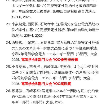
ネルギー関数に基づく定態安定性制約付き最適潮流計
算：母線変数の反復更新. 第68回自動制御連合講演会,
12H-6, 2025.
小泉慈元, 西野択, 石崎孝幸: 送電損失を含む電力系統の
位相条件に基づく定態安定性解析. 第68回自動制御連合
講演会, 23F-4, 2025.
西野択, 小泉慈元, 石崎孝幸: 電力系統の定態安定性評価
のためのエネルギー関数の凸性に基づく等価縮約手法.
令和7年電気学会電力・エネルギー部門（B部門）大会,
2025.
電気学会B部門大会 YOC優秀発表賞
小泉慈元，西野択，石崎孝幸: 平衡点によらない受動性
に基づく定態安定性解析：送電線単体への局所化. 令和
7年電気学会電力・エネルギー部門（B部門）大会,
2025.
電気学会B部門大会 YOC奨励賞
孫博強、石崎孝幸: 送電網エネルギー関数を用いた凸最
適化に基づく潮流計算法. 令和7年電気学会電力・エネ
ルギー部門（B部門）大会, 2025.