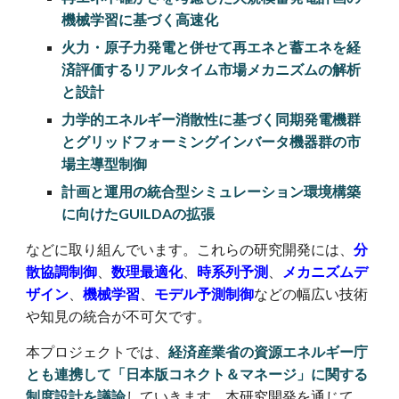
機械学習に基づく高速化
火力・原子力発電と併せて再エネと蓄エネを経
済評価するリアルタイム市場メカニズムの解析
と設計
力学的エネルギー消散性に基づく同期発電機群
とグリッドフォーミングインバータ機器群の市
場主導型制御
計画と運用の統合型シミュレーション環境構築
に向けたGUILDAの拡張
などに取り組んでいます。これらの研究開発には、
分
散協調制御
、
数理最適化
、
時系列予測
、
メカニズムデ
ザイン
、
機械学習
、
モデル予測制御
などの幅広い技術
や知見の統合が不可欠です。
本プロジェクトでは、
経済産業省の資源エネルギー庁
とも連携して「
日本版コネクト＆マネージ」に関する
制度設計を
議論
していきます
。
本研究開発を通じて、