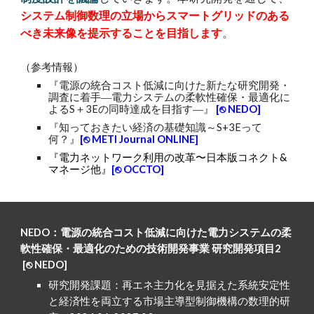
システム制御
数理の立場からスマートグリッドのある
べき未来像を提示する
ことを目指します
。
（参考情報）
『
電源の統合コスト低減に向けた新たな研究開発・
調査に着手―電力システムの柔軟性確保・最適化に
よるS＋3Eの同時達成を目指す―
』
[⎋ NEDO]
『知っておきたい経済の基礎知識～S+3Eって
何？』
[⎋ METI Journal ONLINE]
『電力ネットワーク利用の改革〜日本版コネクト&
マネージ他』
[⎋ OCCTO]
NEDO：電源の統合コスト低減に向けた電力システムの柔
軟性確保・最適化のための技術開発事業 研究開発項目2
[⎋
NEDO
]
研究開発課題：
再エネ主力化を見据えた系統安定性
と経済性を両立する市場主導型制御機構の数理的研