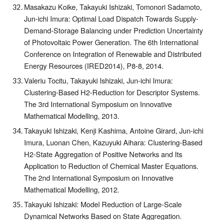
Masakazu Koike, Takayuki Ishizaki, Tomonori Sadamoto,
Jun-ichi Imura: Optimal Load Dispatch Towards Supply-
Demand-Storage Balancing under Prediction Uncertainty
of Photovoltaic Power Generation. The 6th International
Conference on Integration of Renewable and Distributed
Energy Resources (IRED2014), P8-8, 2014.
Valeriu Tocitu, Takayuki Ishizaki, Jun-ichi Imura:
Clustering-Based H2-Reduction for Descriptor Systems.
The 3rd International Symposium on Innovative
Mathematical Modelling, 2013.
Takayuki Ishizaki, Kenji Kashima, Antoine Girard, Jun-ichi
Imura, Luonan Chen, Kazuyuki Aihara: Clustering-Based
H2-State Aggregation of Positive Networks and Its
Application to Reduction of Chemical Master Equations.
The 2nd International Symposium on Innovative
Mathematical Modelling, 2012.
Takayuki Ishizaki: Model Reduction of Large-Scale
Dynamical Networks Based on State Aggregation.