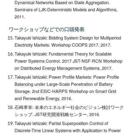
Dynamical Networks Based on State Aggregation.
Seminars of LJK-Deterministic Models and Algorithms,
2011.
ワークショップなどでの口頭発表
Takayuki Ishizaki: Bidding System Design for Multiperiod
Electricity Markets. Workshop COOPS 2017, 2017.
Takayuki Ishizaki: Fundamental Theory for Scalable
Power Systems Control. 2017 JST-NSF-RCN Workshop
on Distributed Energy Management Systems, 2017.
Takayuki Ishizaki: Power Profile Markets: Power Profile
Balancing under Large-Scale Penetration of Battery
Storage. 2nd ESIC-HARPS Workshop on Smart Grid
and Renewable Energy, 2016.
石崎孝幸: 未来のエネルギー社会のビジョン検討ワーク
ショップ. JST研究開発戦略センター, 2016.
Takayuki Ishizaki: Partial Superposition Control of
Discrete-Time Linear Systems with Application to Power