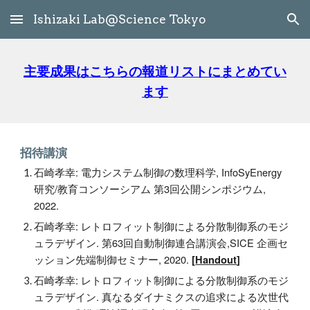
Ishizaki Lab@Science Tokyo
Skip to main content
Skip to navigation
主要成果はこちらの報道リストにまとめてい
ます
招待講演
石崎孝幸: 電力システム制御の数理科学, InfoSyEnergy
研究/教育コンソーシアム
第3回公開シンポジウム,
2022.
石崎孝幸:
レトロフィット制御による分散制御系のモジ
ュラデザイン. 第63回自動制御連合講演会,SICE 企画セ
ッション先端制御セミナー, 2020.
[
Handout
]
石崎孝幸:
レトロフィット制御による分散制御系のモジ
ュラデザイン. 真なるダイナミクスの追求による次世代