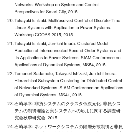
Networks. Workshop on System and Control
Perspectives for Smart City, 2015.
Takayuki Ishizaki: Multiresolved Control of Discrete-Time
Linear Systems with Application to Power Systems.
Workshop COOPS 2015, 2015.
Takayuki Ishizaki, Jun-ichi Imura: Clustered Model
Reduction of Interconnected Second-Order Systems and
Its Applications to Power Systems. SIAM Conference on
Applications of Dynamical Systems, MS54, 2015.
Tomonori Sadamoto, Takayuki Ishizaki, Jun-ichi Imura:
Hierarchical Subsystem Clustering for Distributed Control
of Networked Systems. SIAM Conference on Applications
of Dynamical Systems, MS41, 2015.
石崎孝幸: 非負システムのクラスタ低次元化. 非負シス
テムの制御理論と実システムへの応用に関する調査研
究会秋季研究会, 2015.
石崎孝幸: ネットワークシステムの階層分散制御と非負