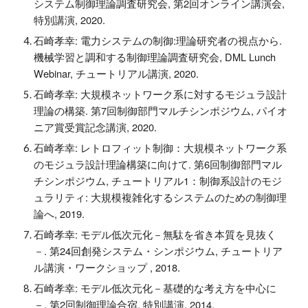
システム制御理論調査研究会, 第2回オンライン講演会,
特別講演, 2020.
石崎孝幸:
電力システムの制御:理論研究者の視点から.
機械学習と調和する制御理論調査研究会, DML Lunch
Webinar, チュートリアル講演, 2020.
石崎孝幸:
大規模ネットワーク系に対するモジュラ設計
理論の構築
. 第
7
回制御部門マルチシンポジウム,
パイオ
ニア賞受賞記念講演
, 20
20
.
石崎孝幸: レトロフィット制御：大規模ネットワーク系
のモジュラ設計理論構築に向けて. 第6回制御部門マル
チシンポジウム, チュートリアル1：制御系設計のモジ
ュラリティ: 大規模複雑化するシステムのための制御理
論へ, 2019.
石崎孝幸: モデル低次元化－無駄を省き本質を見抜く
－. 第24回創発システム・シンポジウム, チュートリア
ル講演・ワークショップ , 2018.
石崎孝幸: モデル低次元化－基礎的な考え方を中心に
－. 第2回制御理論合宿
,
特別講演, 2014.