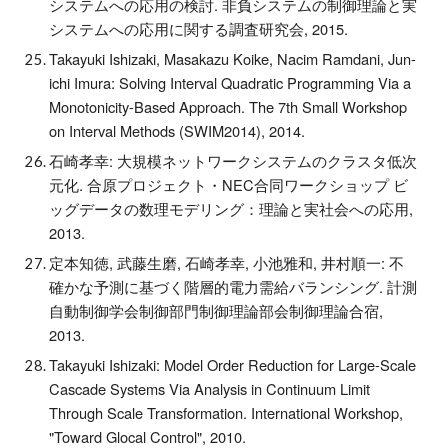
システムへの応用の検討. 非負システムの制御理論と実
システムへの応用に関する調査研究会, 2015.
Takayuki Ishizaki, Masakazu Koike, Nacim Ramdani, Jun-
ichi Imura: Solving Interval Quadratic Programming Via a
Monotonicity-Based Approach. The 7th Small Workshop
on Interval Methods (SWIM2014), 2014.
石崎孝幸: 大規模ネットワークシステムのクラスタ低次
元化. 合原プロジェクト・NEC合同ワークショップ ビ
ッグデータの数理モデリング：理論と実社会への応用,
2013.
定本知徳, 武藤生磨, 石崎孝幸, 小池雅和, 井村順一: 不
確かな予測に基づく階層的電力需給バランシング. 計測
自動制御学会制御部門制御理論部会制御理論合宿,
2013.
Takayuki Ishizaki: Model Order Reduction for Large-Scale
Cascade Systems Via Analysis in Continuum Limit
Through Scale Transformation. International Workshop,
"Toward Glocal Control", 2010.