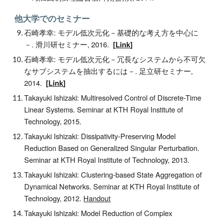
他大学でのセミナー
石崎孝幸: モデル低次元化－基礎的な考え方を中心に
－. 滑川研セミナー, 2016.
[
Link
]
石崎孝幸: モデル低次元化－冗長なシステムから不可欠
なサブシステムを抽出するには－. 足立研セミナー,
2014.
[
Link
]
Takayuki Ishizaki: Multiresolved Control of Discrete-Time
Linear Systems. Seminar at KTH Royal Institute of
Technology, 2015.
Takayuki Ishizaki: Dissipativity-Preserving Model
Reduction Based on Generalized Singular Perturbation.
Seminar at KTH Royal Institute of Technology, 2013.
Takayuki Ishizaki: Clustering-based State Aggregation of
Dynamical Networks. Seminar at KTH Royal Institute of
Technology, 2012.
Handout
Takayuki Ishizaki: Model Reduction of Complex