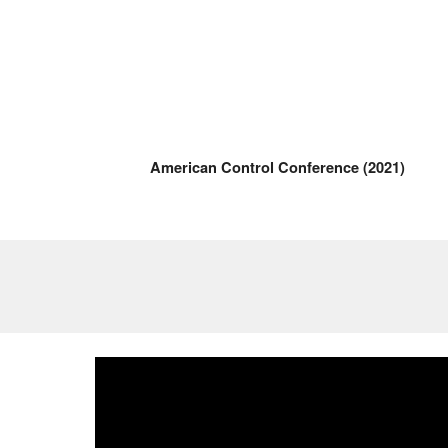
American Control Conference
 (20
21
)