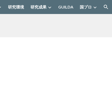
研究環境
研究成果
GUILDA
国プロ
ion