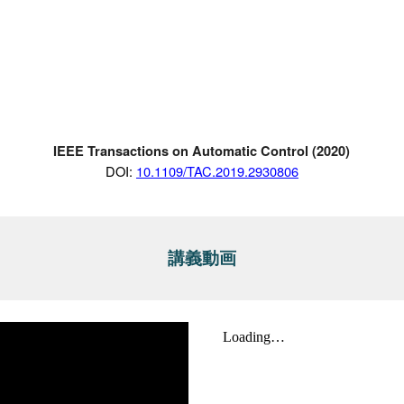
IEEE Transactions on Automatic Control (20
20
)
D
OI:
10.1109/TAC.2019.2930806
講義動画